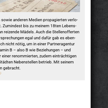
en sowie ande­ren Medien pro­pa­gier­ten ver­lo­
icht. Zumin­dest bis zu mei­nem 18ten Lebens­
 rei­zende Mädels. Auch die Stel­len­of­fer­ten
r­spre­chun­gen egal und dafür gab es eben­
h nicht nötig, um in einer Part­ner­agen­tur
t­amin B – also B wie Bezie­hun­gen – und
 einer renom­mier­ten, zudem ein­träch­ti­gen
n Städ­ten Neben­stel­len betrieb. Mit sei­nem
en gebracht.
)