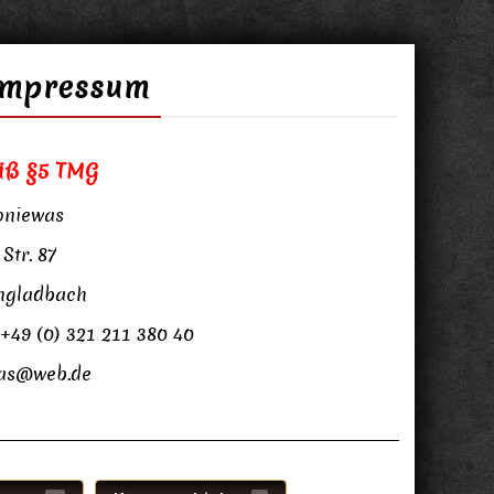
Impressum
äß §5 TMG
oniewas
Str. 87
ngladbach
 +49 (0) 321 211 380 40
was@web.de