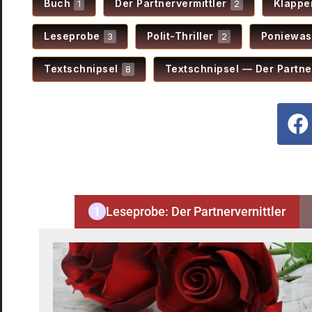
Buch
Der Part­ner­ver­mitt­ler
Klap­pe
1
2
Lese­probe
Polit-Thril­ler
Ponie­was
3
2
Text­schnip­sel
Text­schnip­sel — Der Part­ner­
8
1
Lese­probe: Der Part­ner­ver­nitt­ler