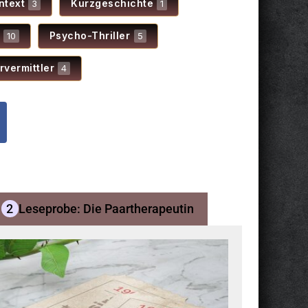
n­text
Kurz­ge­schichte
3
1
Psycho-Thril­ler
10
5
ver­mitt­ler
4
2
Lese­probe: Die Paar­the­ra­peu­tin