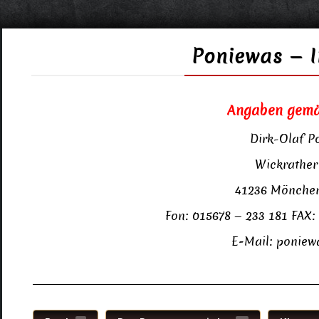
Poniewas — 
Angaben gem
Dirk-Olaf P
Wickrather 
41236 Mönche
Fon: 015678 — 233 181 FAX:
E‑Mail: ponie