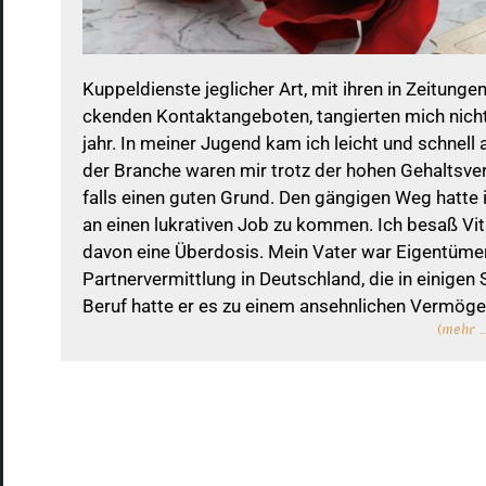
Kup­pel­dienste jeg­li­cher Art, mit ihren in Zei­tun­g
cken­den Kon­takt­an­ge­bo­ten, tan­gier­ten mich n
jahr. In mei­ner Jugend kam ich leicht und schnell an
der Bran­che waren mir trotz der hohen Gehalts­ve
falls einen guten Grund. Den gän­gi­gen Weg hatte ic
an einen lukra­ti­ven Job zu kom­men. Ich besaß Vi
davon eine Über­do­sis. Mein Vater war Eigen­tü­mer
Part­ner­ver­mitt­lung in Deutsch­land, die in eini­ge
Beruf hatte er es zu einem ansehn­li­chen Ver­mö­g
(mehr …